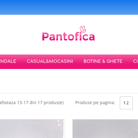
ANDALE
CASUAL&MOCASINI
BOTINE & GHETE
C
afiseaza 13-17 din 17 produs(e)
Produse pe pagina:
12