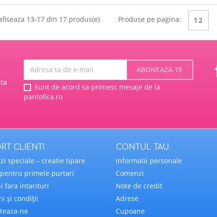
afiseaza 13-17 din 17 produs(e)
Produse pe pagina:
12
ta
Sunt de acord sa primesc mesaje de la
pantofica.ro
RT CLIENTI
CONTUL TAU
i speciale – creatie tipare
Informatii personale
i pentru primele purtari
Comenzi
i fara intarituri
Note de credit
i și condiții
Adrese
teaza-ne
Cupoane