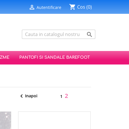
shopping_cart

Cos
(0)
Autentificare

IZME
PANTOFI SI SANDALE BAREFOOT
2

Inapoi
1