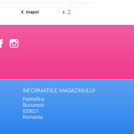
2

Inapoi
1
Facebook
Instagram
INFORMATIILE MAGAZINULUI
Pantofica
Bucuresti
033021
Romania