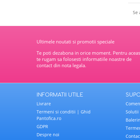
Se 
Ultimele noutati si promotii speciale
Te poti dezabona in orice moment. Pentru aceas
te rugam sa folosesti informatiile noastre de
contact din nota legala.
INFORMATII UTILE
SUPO
Livrare
Comenz
Termeni si conditii | Ghid
Soluti
Pantofica.ro
Balerin
GDPR
Termen
Despre noi
Contac