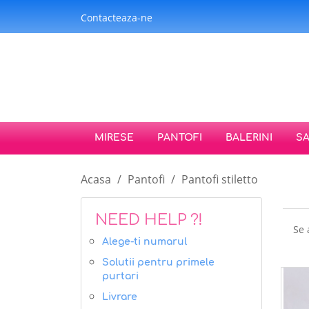
Contacteaza-ne
MIRESE
PANTOFI
BALERINI
S
Acasa
Pantofi
Pantofi stiletto
NEED HELP ?!
Se 
Alege-ti numarul
Solutii pentru primele
purtari
Livrare