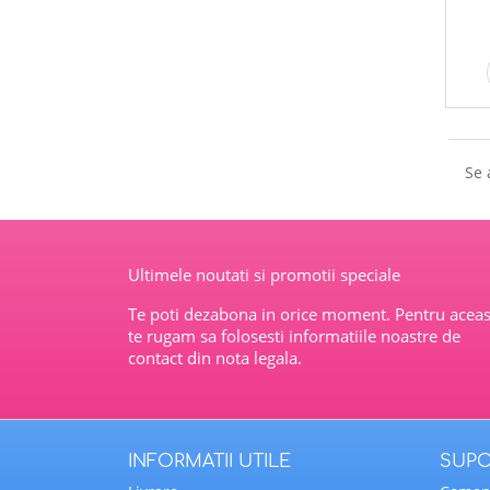
Se 
Ultimele noutati si promotii speciale
Te poti dezabona in orice moment. Pentru aceas
te rugam sa folosesti informatiile noastre de
contact din nota legala.
INFORMATII UTILE
SUPO