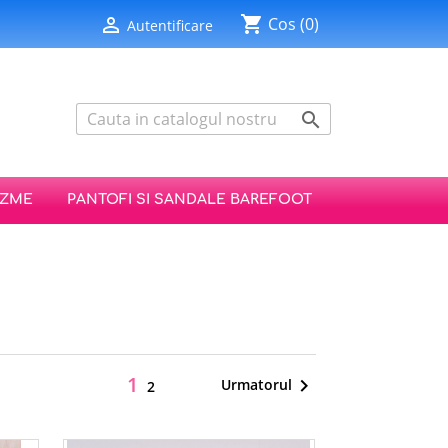
shopping_cart

Cos
(0)
Autentificare

IZME
PANTOFI SI SANDALE BAREFOOT
1

Urmatorul
2