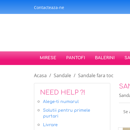
Contacteaza-ne
MIRESE
PANTOFI
BALERINI
S
Acasa
Sandale
Sandale fara toc
SA
NEED HELP ?!
Sanda
Alege-ti numarul
Solutii pentru primele
Se 
purtari
Livrare