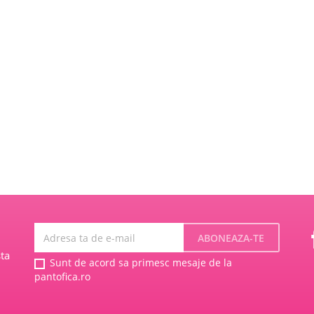
ta
Sunt de acord sa primesc mesaje de la
pantofica.ro