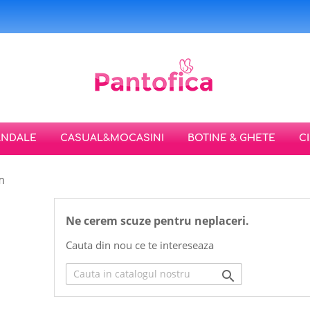
ANDALE
CASUAL&MOCASINI
BOTINE & GHETE
C
m
Ne cerem scuze pentru neplaceri.
Cauta din nou ce te intereseaza
