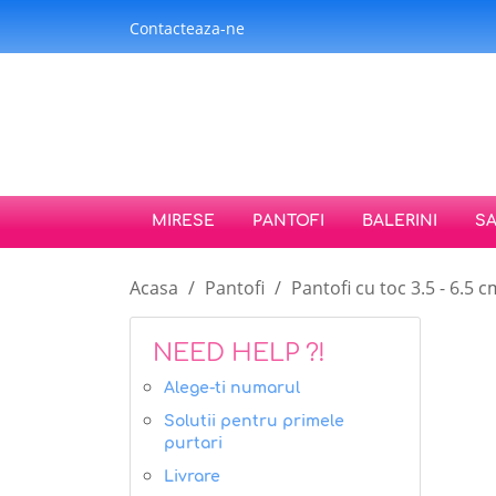
Contacteaza-ne
MIRESE
PANTOFI
BALERINI
S
Acasa
Pantofi
Pantofi cu toc 3.5 - 6.5 c
NEED HELP ?!
Alege-ti numarul
Solutii pentru primele
purtari
Livrare