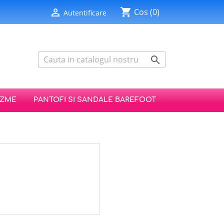
shopping_cart

Cos
(0)
Autentificare

IZME
PANTOFI SI SANDALE BAREFOOT