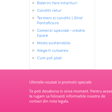
Balerini fara intarituri
Conditii retur
Termeni si conditii | Ghid
Pantofica.ro
Comenzi speciale – creatie
tipare
Moda sustenabila
Alege-ti culoarea
Cum pot plati
Ultimele noutati si promotii speciale
Te poti dezabona in orice moment. Pentru aceas
te rugam sa folosesti informatiile noastre de
contact din nota legala.