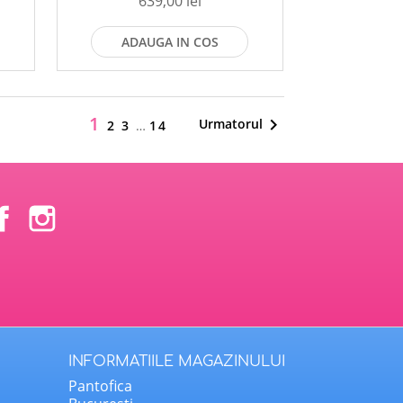
639,00 lei
ADAUGA IN COS
1

Urmatorul
2
3
…
14
Facebook
Instagram
INFORMATIILE MAGAZINULUI
Pantofica