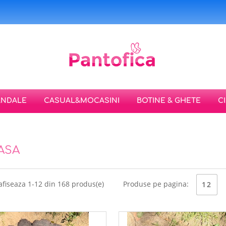
ANDALE
CASUAL&MOCASINI
BOTINE & GHETE
C
ASA
afiseaza 1-12 din 168 produs(e)
Produse pe pagina:
12