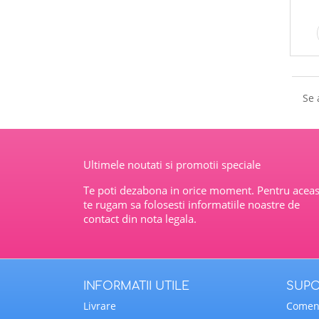
Se 
Ultimele noutati si promotii speciale
Te poti dezabona in orice moment. Pentru aceas
te rugam sa folosesti informatiile noastre de
contact din nota legala.
INFORMATII UTILE
SUPO
Livrare
Comenz