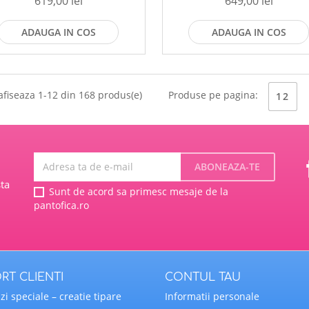
619,00 lei
649,00 lei
ADAUGA IN COS
ADAUGA IN COS
afiseaza 1-12 din 168 produs(e)
Produse pe pagina:
12
ta
Sunt de acord sa primesc mesaje de la
pantofica.ro
RT CLIENTI
CONTUL TAU
i speciale – creatie tipare
Informatii personale