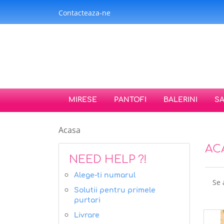
Contacteaza-ne
MIRESE
PANTOFI
BALERINI
S
Acasa
AC
NEED HELP ?!
Alege-ti numarul
Se 
Solutii pentru primele
purtari
Livrare