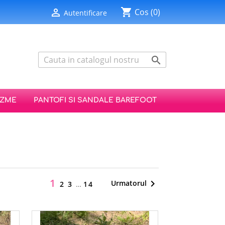
shopping_cart

Cos
(0)
Autentificare

IZME
PANTOFI SI SANDALE BAREFOOT
1

Urmatorul
2
3
…
14