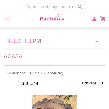

shopping_cart


NEED HELP ?!

ACASA
Se afiseaza 1-12 din 168 produs(e)
1

Urmatorul
12
2
3
…
14