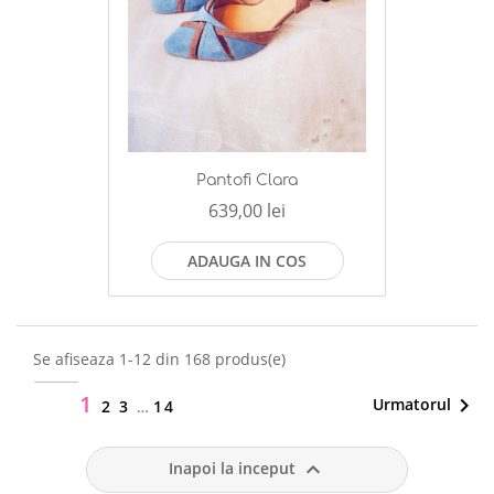
Pantofi Clara
639,00 lei
ADAUGA IN COS
Se afiseaza 1-12 din 168 produs(e)
1

Urmatorul
12
2
3
…
14

Inapoi la inceput