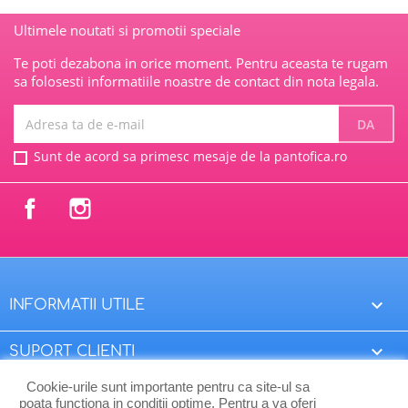
Ultimele noutati si promotii speciale
Te poti dezabona in orice moment. Pentru aceasta te rugam
sa folosesti informatiile noastre de contact din nota legala.
Sunt de acord sa primesc mesaje de la pantofica.ro
Facebook
Instagram

INFORMATII UTILE

SUPORT CLIENTI
Cookie-urile sunt importante pentru ca site-ul sa

CONTUL TAU
poata functiona in conditii optime. Pentru a va oferi