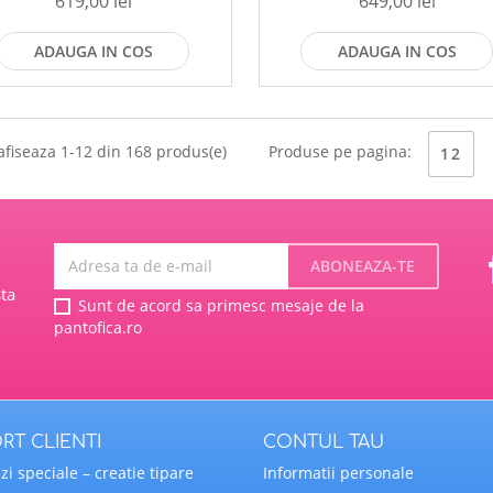
619,00 lei
649,00 lei
ADAUGA IN COS
ADAUGA IN COS
afiseaza 1-12 din 168 produs(e)
Produse pe pagina:
12
ta
Sunt de acord sa primesc mesaje de la
pantofica.ro
RT CLIENTI
CONTUL TAU
i speciale – creatie tipare
Informatii personale