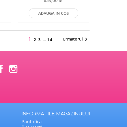
639,00 lei
ADAUGA IN COS
1

Urmatorul
2
3
…
14
Facebook
Instagram
INFORMATIILE MAGAZINULUI
Pantofica