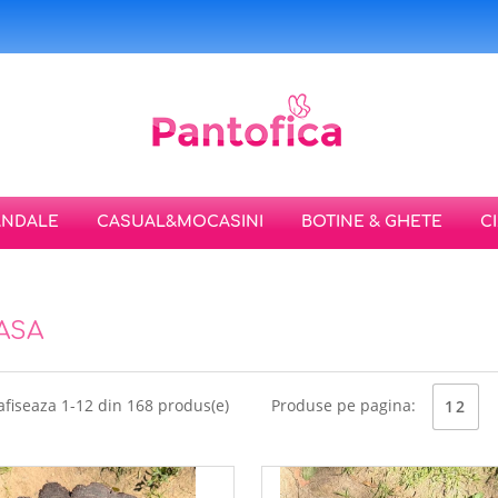
ANDALE
CASUAL&MOCASINI
BOTINE & GHETE
C
ASA
afiseaza 1-12 din 168 produs(e)
Produse pe pagina:
12