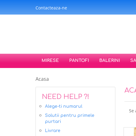
Contacteaza-ne
MIRESE
PANTOFI
BALERINI
S
Acasa
AC
NEED HELP ?!
Alege-ti numarul
Se 
Solutii pentru primele
purtari
Livrare