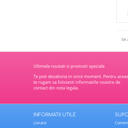
Se 
Ultimele noutati si promotii speciale
Te poti dezabona in orice moment. Pentru aceas
te rugam sa folosesti informatiile noastre de
contact din nota legala.
INFORMATII UTILE
SUPO
Livrare
Comenz