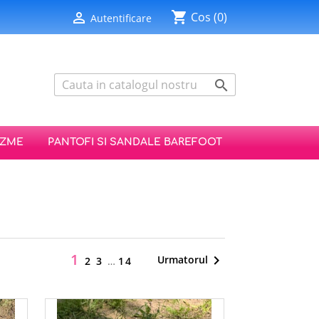
shopping_cart

Cos
(0)
Autentificare

IZME
PANTOFI SI SANDALE BAREFOOT
1

Urmatorul
2
3
…
14