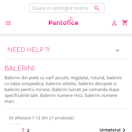

shopping_cart


NEED HELP ?!

BALERINI
Balerini din piele cu varf ascutit, migdalat, rotund, balerini
cu talpa ortopedica, balerini stiletto, balerini decupati si
balerini pentru mirese. Balerini lucrati pe comanda dupa
specificatiile tale. Balerini numere mici, balerini numere
mari.
Se afiseaza 1-12 din 21 produs(e)
1

Urmatorul
12
2