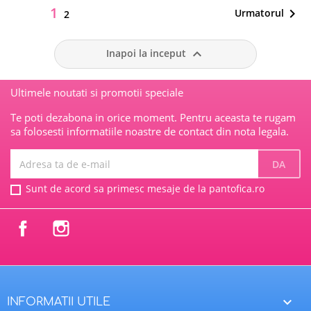
1

Urmatorul
12
2

Inapoi la inceput
Ultimele noutati si promotii speciale
Te poti dezabona in orice moment. Pentru aceasta te rugam
sa folosesti informatiile noastre de contact din nota legala.
Sunt de acord sa primesc mesaje de la pantofica.ro
Facebook
Instagram

INFORMATII UTILE