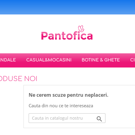
ANDALE
CASUAL&MOCASINI
BOTINE & GHETE
C
ODUSE NOI
Ne cerem scuze pentru neplaceri.
Cauta din nou ce te intereseaza
