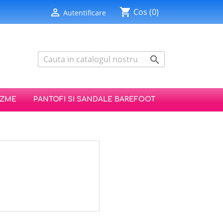
shopping_cart

Cos
(0)
Autentificare

IZME
PANTOFI SI SANDALE BAREFOOT