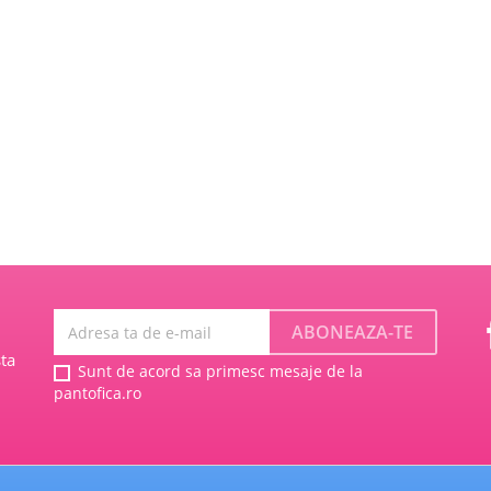
ta
Sunt de acord sa primesc mesaje de la
pantofica.ro