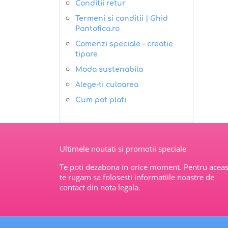
Conditii retur
Termeni si conditii | Ghid
Pantofica.ro
Comenzi speciale – creatie
tipare
Moda sustenabila
Alege-ti culoarea
Cum pot plati
Ultimele noutati si promotii speciale
Te poti dezabona in orice moment. Pentru aceas
te rugam sa folosesti informatiile noastre de
contact din nota legala.