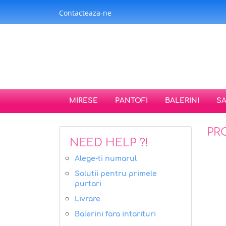
Contacteaza-ne
MIRESE
PANTOFI
BALERINI
S
PR
NEED HELP ?!
Alege-ti numarul
Solutii pentru primele
purtari
Livrare
Balerini fara intarituri